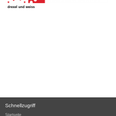
drexel und weiss
H
Schnellzugriff
Startseite